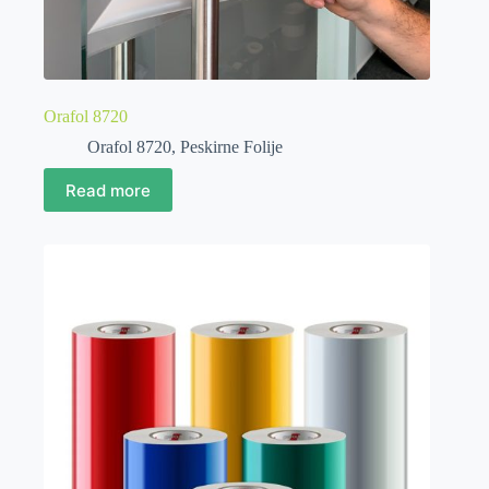
Orafol 8720
Orafol 8720
,
Peskirne Folije
Read more