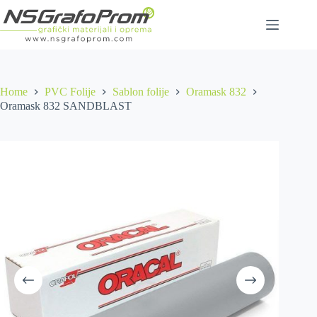
Skip
to
content
Home
PVC Folije
Sablon folije
Oramask 832
Oramask 832 SANDBLAST